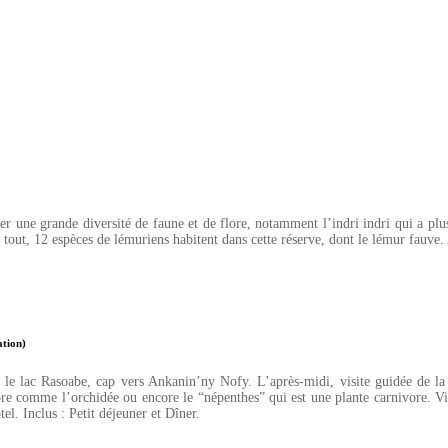
 une grande diversité de faune et de flore, notamment l’indri indri qui a plusie
 tout, 12 espèces de lémuriens habitent dans cette réserve, dont le lémur fauve. A
ation)
 le lac Rasoabe, cap vers Ankanin’ny Nofy. L’après-midi, visite guidée de la 
ore comme l’orchidée ou encore le “népenthes” qui est une plante carnivore. Vi
el. Inclus : Petit déjeuner et Dîner.