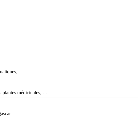
quatiques, …
es plantes médicinales, …
gascar