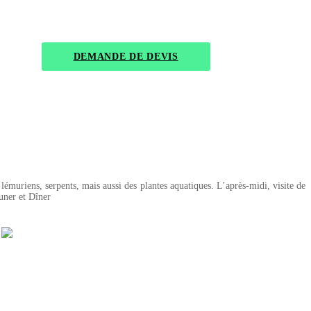
DEMANDE DE DEVIS
lémuriens, serpents, mais aussi des plantes aquatiques. L’après-midi, visite de
euner et Dîner