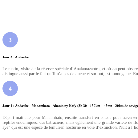
3
Jour 3 : Andasibe
Le matin, visite de la réserve spéciale d’Analamazaotra, et où on peut observer
distingue aussi par le fait qu’il n’a pas de queue et surtout, est monogame. En
4
Jour 4 : Andasibe - Manambato - Akanin'ny Nofy (3h 30 - 150km + 45mn - 20km de navig
Départ matinale pour Manambato, ensuite transfert en bateau pour traverser
reptiles endémiques, des batraciens, mais également une grande variété de fl
aye" qui est une espèce de lémurien nocturne en voie d’extinction. Nuit à l’hôt