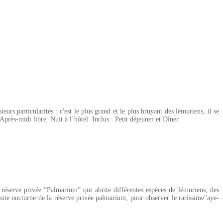
urs particularités : c'est le plus grand et le plus bruyant des lémuriens, il se
près-midi libre. Nuit à l’hôtel. Inclus : Petit déjeuner et Dîner.
réserve privée “Palmarium” qui abrite différentes espèces de lémuriens, des
site nocturne de la réserve privée palmarium, pour observer le rarissime"aye-