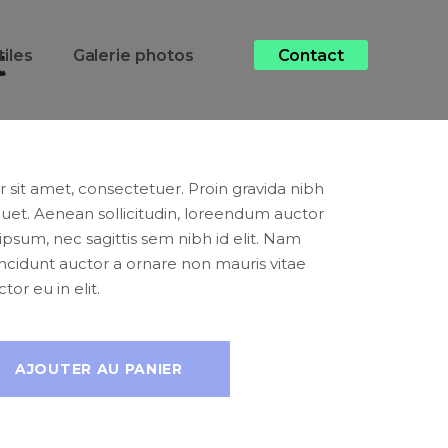
t
tiles
Galerie photos
Contact
sit amet, consectetuer. Proin gravida nibh
iquet. Aenean sollicitudin, loreendum auctor
 ipsum, nec sagittis sem nibh id elit. Nam
tincidunt auctor a ornare non mauris vitae
or eu in elit.
AJOUTER AU PANIER