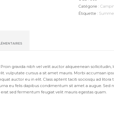
Catégorie :
Campi
Étiquette :
Summe
LÉMENTAIRES
oin gravida nibh vel velit auctor aliqueenean sollicitudin, 
lit. vulputate cursus a sit amet mauris. Morbi accumsan ipsu
uat auctor eu in elit. Class aptent taciti sociosqu ad litor
urna eu felis dapibus condimentum sit amet a augue. Sed non
at sed fermentum feugiat velit mauris egestas quam.