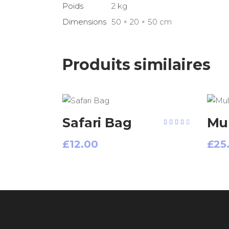
Poids
2 kg
Dimensions
50 × 20 × 50 cm
Produits similaires
AJOUTER AU PANIER
Safari Bag
Mul
Note
4.00
sur 5
£
12.00
£
25