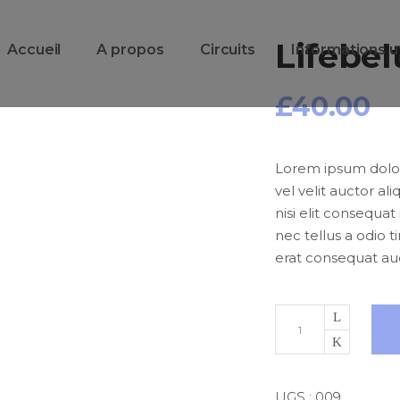
Lifebel
Accueil
A propos
Circuits
Informations u
£
40.00
Lorem ipsum dolor 
vel velit auctor al
nisi elit consequat
nec tellus a odio 
erat consequat auct
UGS :
009