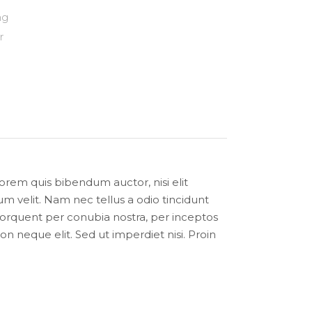
ng
r
lorem quis bibendum auctor, nisi elit
m velit. Nam nec tellus a odio tincidunt
a torquent per conubia nostra, per inceptos
 neque elit. Sed ut imperdiet nisi. Proin