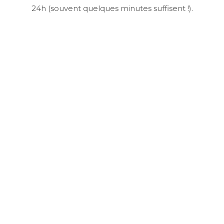
24h (souvent quelques minutes suffisent !).
Nom*
Adresse e-mail*
Sujet
Message*