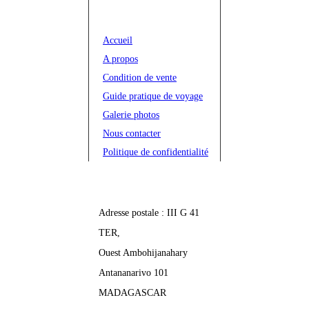
NAVIGATION RAPIDE
Accueil
A propos
Condition de vente
Guide pratique de voyage
Galerie photos
Nous contacter
Politique de confidentialité
NOS COORDONNEES
Adresse postale : III G 41
TER,
Ouest Ambohijanahary
Antananarivo 101
MADAGASCAR