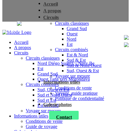
Accueil
A propos
Circuits
Circuits classiques
Grand Sud
biodisland.com
Ouest
Nord
Accueil
Est
A propos
Circuits combinés
Circuits
Est & Nord
Circuits classiques
Sud & Est
Nord Diégo Suarez – Nosy Be
Sud & Nord Ouest
Est
Sud, Ouest & Est
Grand Sud
Voyage sur mesure
Ouest Tana vers Morondava
Informations utiles
Circuits combinés
Conditions de vente
Sud, Ouest et Est
Voyage, guide pratique
Sud et Nord Ouest
Politique de confidentialité
Sud et Est
Galerie photos
Est et Nord
Voyage sur mesure
Informations utiles
Contact
Conditions de vente
Guide de voyage