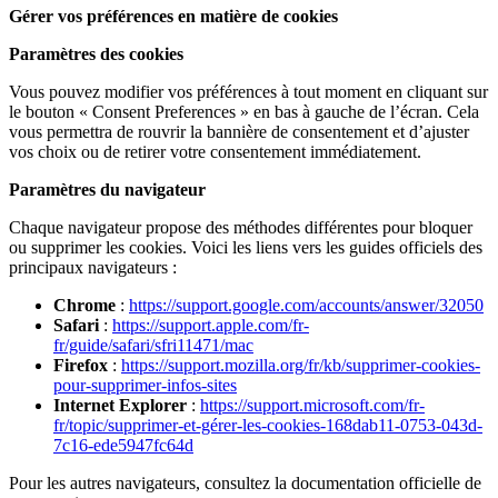
Gérer vos préférences en matière de cookies
Paramètres des cookies
Vous pouvez modifier vos préférences à tout moment en cliquant sur
le bouton « Consent Preferences » en bas à gauche de l’écran. Cela
vous permettra de rouvrir la bannière de consentement et d’ajuster
vos choix ou de retirer votre consentement immédiatement.
Paramètres du navigateur
Chaque navigateur propose des méthodes différentes pour bloquer
ou supprimer les cookies. Voici les liens vers les guides officiels des
principaux navigateurs :
Chrome
:
https://support.google.com/accounts/answer/32050
Safari
:
https://support.apple.com/fr-
fr/guide/safari/sfri11471/mac
Firefox
:
https://support.mozilla.org/fr/kb/supprimer-cookies-
pour-supprimer-infos-sites
Internet Explorer
:
https://support.microsoft.com/fr-
fr/topic/supprimer-et-gérer-les-cookies-168dab11-0753-043d-
7c16-ede5947fc64d
Pour les autres navigateurs, consultez la documentation officielle de