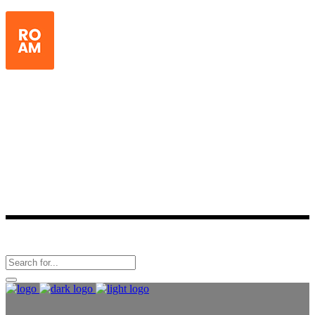
Lorem ipsum dolor sit amet, consectetur
adipiscing elit. Etiam posuere varius
magna, ut accumsan quam pretium
vel. Duis ornare
Latest News
Follow Us